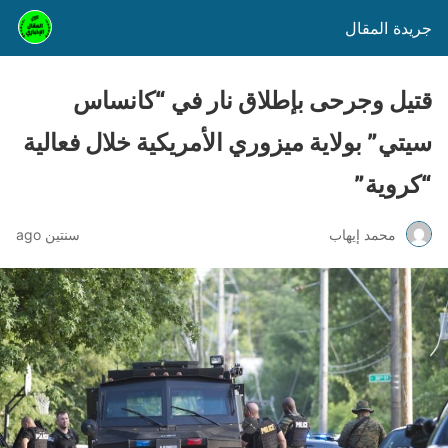
جريدة المقال
قتيل وجرحى بإطلاق نار في “كانساس
سيتي” بولاية ميزوري الأمريكية خلال فعالية
“كروية”
محمد إيهاب
سنتين ago