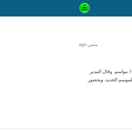
سنتين ago
طنطا في 18 سبتمبر /أ ش أ/ أعلن نادي غزل المحلة، اليوم /الأربعاء/ ضم اللاعب إبراهيم حسن لمدة 3 مواسم. وقال المدير
للموسم الجديد، وبحضور