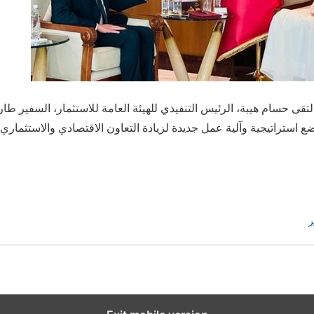
ناير /أ ش أ/ التقى حسام هيبة، الرئيس التنفيذي للهيئة العامة للاستثمار، السفي
 استراتيجية وآلية عمل جديدة لزيادة التعاون الاقتصادي والاستثماري 