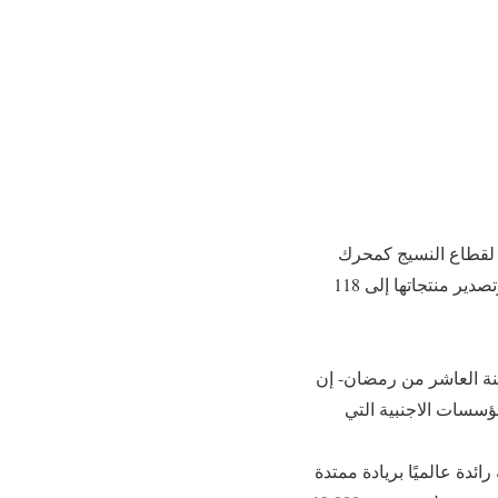
 لقطاع النسيج كمحرك
رئيسي لنمو الاقتصاد المصري، خاصة مع تحقيق النساجون الشرقيون حصة سوقية تبلغ 9% عالميًا وتصدير منتجاتها إلى 118
دينة العاشر من رمضان- إن
مؤسسات الاجنبية التي
دة عالميًا بريادة ممتدة