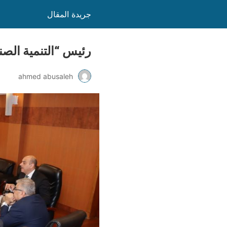
جريدة المقال
رئيس “التنمية الصناعية”: التعاقد مع “E
ahmed abusaleh