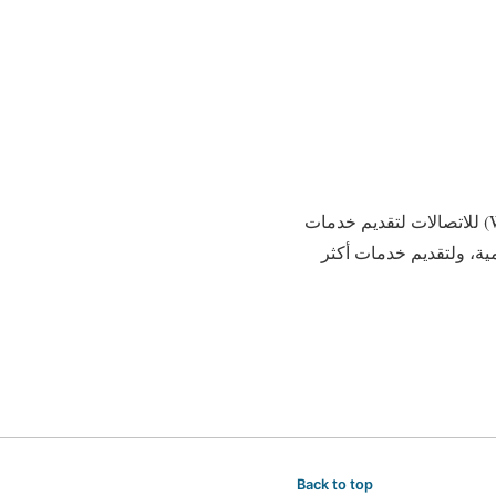
القاهرة في 20 مايو /أ ش أ/ أكدت رئيس هيئة التنمية الصناعية ناهد يوسف، أن التعاقد مع شركة (WE) للاتصالات لتقديم خدمات
مية، ولتقديم خدمات أكثر
Back to top