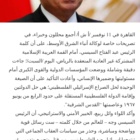
القاهرة في 11 نوفمبر /أ ش أ/ أجمع محللون وخبراء، في
تصريحات خاصة لوكالة أنباء الشرق الأوسط، على أن كلمة
الرئيس عبد الفتاح السيسي، أمام القمة العريبة الإسلامية
المشتركة غير العادية المنعقدة بالرياض، اليوم /السبت/؛ جاءت
دقيقة وشاملة ووضعت المؤسسات الدولية والقوى الكبرى أمام
مسئوليتها وضميرها الإنساني، وأعادت التأكيد على أن الصيغة
الوحيدة لحل الصراع الإسرائيلي الفلسطيني؛ هي حل الدولتين
وإقامة الدولة الفلسطينية المستقلة على حدود الرابع من يونيو
١٩٦٧ وعاصمتها “القدس الشرقية”.
وأكد اللواء وائل ربيع، الخبير الأمني والاستراتيجي، أن الرئيس
السيسي وجه – للعالم من خلال كلمته – ست رسائل قوية
وواضحة ومباشرة، وحذر من سياسات العقاب الجماعي التي
تنتهجها إسرائيل ضد الفلسطينيين، من قتل وتجويع وتدمير، غير