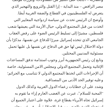
مصر الرافض – منذ البداية – إزا القتل والترويع والتهجير الذي
يتعرض له الفلسطينيون في القطاع والضفة الغربية أيضًا.
وأوضح ان الرئيس تحدث عن سياسة ازدواجية المعايير التي
اتخذت من قبل المجتمع الدولي، حيال الأزمة التي يعيشها شعب
فلسطين، مشيرًا إلى تسليط الرئيس الضوء على رفض العقاب
الجامعي الذي تتخذه إسرائيل مبررًا للدفاع عن نفسها، مذكرًا بأن
دولة الاحتلال ليس لها حق في الدفاع عن نفسها بل عليها تحمل
مسئولية المدنيين المحتلين.
وتابع إن رئيس الجمهورية أبرز وجوب استدامة تدفق المساعدات
الإغاثية وتحمل المجتمع الدولي ومجلس الامن المسئولية، خاصة
أن الإجراءات التي اتخذها المجتمع الدولي لا تتناسب مع الجرائم؛
وعليه توفير الحد الأدنى من المصداقية.
وشدد على أن خطابات زعماء الدول العربية وكذلك الدول
“المحبة للسلام”، عبرت عن الغضب العارم إزاء ما تقوم به
إسرائيل تجاه الأبرياء بقطاع غزة، علاوة على اعتبار الجميع أن
استخدام القوة والعنف من قبل الاحتلال؛ يأتي في غير محله،