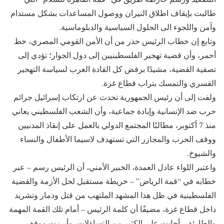
طالبت بإيقاف اطلاق النيران ووصول المساعدات بشكل مستدام
وآمن واللجوء الى الحلول السياسية والدبلوماسية.
وتابع إن خطاب الرئيس حذر من أن الأمن القومي المصري، خط
أحمر، وأن قضية تهجير الفلسطينيين إلى دول الجوار؛ تؤدي إلى
تصفية القضية، مشيدًا برفض كل القادة العرب لسياسة التهجير
القسري والتمسك بتراب قطاع غزة.
ولفت إلى أن رئيس الجمهورية تحدث عن ارتكاب إسرائيل جرائم
حرب ضد الإنسانية وإبادة جماعية، وأن الشعب الفلسطيني يعاني
منذ 7 أكتوبر، مطالبًا المجتمع الدولي بالعمل على إنقاذ المدنيين
ووقف الحرب والمجازر التي تستهدف لاسيما الأطفال والنساء
والشيوخ.
واعتبر اللواء عادل العمدة، الخبير الأمني، أن الرئيس رسم – عبر
خطابه في “قمة الرياض” – خريطة مستقبل لحل الأزمة والقضية
الفلسطينية في ظل هذا المشهد الملتهب من قتل ودمار وتشريد
داخل قطاع غزة، مضيفًا أن كلمة الرئيس – أمام تلك القمة المهمة
والطارئة – أجابت على الكثير من التساؤلات، وأبرزت موقف