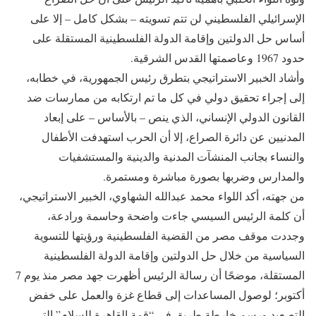
الإسرائيلي الفلسطيني لن تتم تسويته – بشكل كامل – إلا على
أساس حل الدولتين وإقامة الدولة الفلسطينية المستقلة على
حدود 1967 وعاصمتها القدس الشرقية.
وأشاد الخبير الاستراتيجي بتطرق رئيس الجمهورية، في خطابه،
إلى إجراء تحقيق دولي في كل ما تم ارتكابه من ممارسات ضد
القانون الدولي الإنساني، الذي ينص – بالأساس – على إبعاد
المدنيين عن دائرة الصراع، إلا أن الحرب استهدفت الأطفال
والنساء بجانب المنشآت المدنية والدينية والمستشفيات
والمدارس وضربها بصورة مباشرة ومستمرة.
من جهته، أكد اللواء محمد عبدالله الشهاوي، الخبير الاستراتيجي،
أن كلمة الرئيس السيسي جاءت واضحة وحاسمة ورادعة،
وجددت موقف مصر من القضية الفلسطينية ورؤيتها للتسوية
السياسية من خلال حل الدولتين وإقامة الدولة الفلسطينية
المستقلة، موضحًا أن رسالة الرئيس أظهرت جهد مصر منذ يوم 7
أكتوبر؛ لوصول المساعدات إلى قطاع غزة والعمل على خفض
التصعيد ورسم خارطة طريق في “قمة القاهرة للسلام” التي