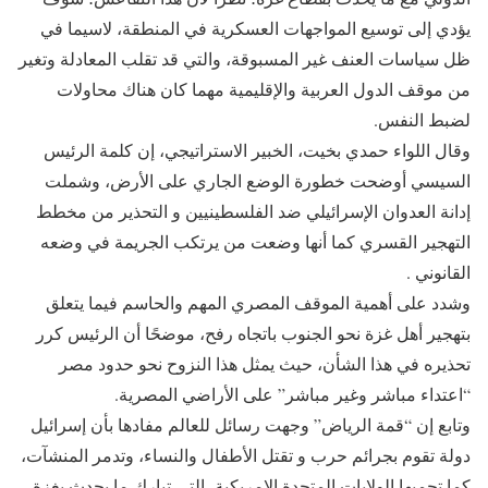
يؤدي إلى توسيع المواجهات العسكرية في المنطقة، لاسيما في
ظل سياسات العنف غير المسبوقة، والتي قد تقلب المعادلة وتغير
من موقف الدول العربية والإقليمية مهما كان هناك محاولات
لضبط النفس.
وقال اللواء حمدي بخيت، الخبير الاستراتيجي، إن كلمة الرئيس
السيسي أوضحت خطورة الوضع الجاري على الأرض، وشملت
إدانة العدوان الإسرائيلي ضد الفلسطينيين و التحذير من مخطط
التهجير القسري كما أنها وضعت من يرتكب الجريمة في وضعه
القانوني .
وشدد على أهمية الموقف المصري المهم والحاسم فيما يتعلق
بتهجير أهل غزة نحو الجنوب باتجاه رفح، موضحًا أن الرئيس كرر
تحذيره في هذا الشأن، حيث يمثل هذا النزوح نحو حدود مصر
“اعتداء مباشر وغير مباشر” على الأراضي المصرية.
وتابع إن “قمة الرياض” وجهت رسائل للعالم مفادها بأن إسرائيل
دولة تقوم بجرائم حرب و تقتل الأطفال والنساء، وتدمر المنشآت،
كما تحميها الولايات المتحدة الامريكية، التي تبارك ما يحدث بغزة،