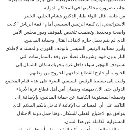
بجانب ضرورة محاكمتها في المحاكم الدولية.
من جانبه، قال اللواء طيار الدكتور هشام الحلبي، الخبير
الاستراتيجي، إن كلمة الرئيس السيسي أمام “قمة الرياض” كانت
واضحة ومحددة، وتضمنت تلخيص للموقف ودور مجلس الأمن
الذي لم يقم بعمل حازم لايقاف القتال وحماية المدنيين.
وأبرز مطالبة الرئيس السيسي بالوقف الفوري والمستدام لإطلاق
النار بدون قيود وشروط، فضلًا عن وقف الممارسات التي
تستهدف التهجير سواء داخل غزة بتحريك سكان الشمال إلى
الجنوب، أو خارج القطاع لدفعهم للخروج من وطنهم.
ولفت إلى تسليط الرئيس السيسي الضوء على عدم قيام المجتمع
الدولي حتى الان بمهمته وضمان أمن أهل قطاع غزة الأبرياء
وتحميله المسئولية الكاملة عن حماية المدنيين، بإلإضافة إلى
التاكيد على أن المساعدات الإغاثية لا تدخل بالكم الملائم الذي
يتوافق مع الاحتياج الفعلي للسكان، وهنا حمل دولة الاحتلال
المسئولية الكاملة عن هذا الشأن.
ونوه اللواء الحلبي بأهمية تأكيد الرئيس على أن حل الصراع