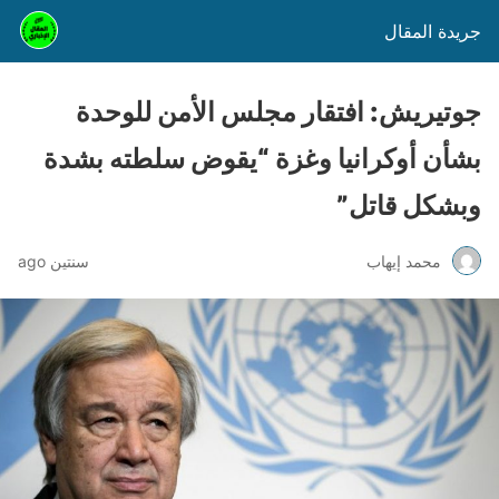
جريدة المقال
جوتيريش: افتقار مجلس الأمن للوحدة
بشأن أوكرانيا وغزة “يقوض سلطته بشدة
وبشكل قاتل”
محمد إيهاب
سنتين ago