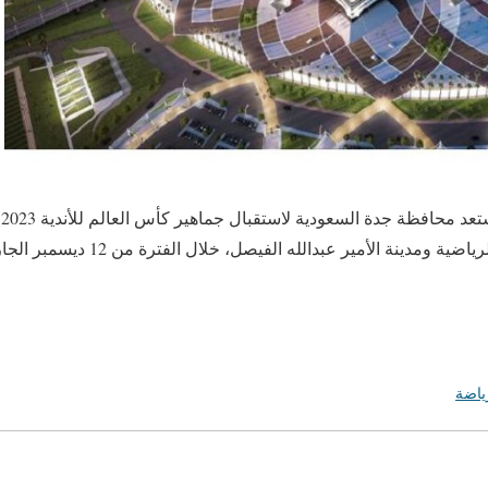
ج
ياضة