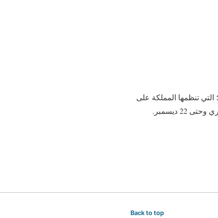
دة في 3 ديسمبر /أ ش أ/ تستعد محافظة جدة السعودية لاستقبال جماهير كأس العالم للأندية 2023؛ التي تنظمها المملكة على
ملعبي مدينة الملك عبدالله الرياضية ومدينة الأمير عبدالله الفيصل، خلال الفترة من 12 ديسمبر الجاري وحتى 22 ديسمبر.
Back to top