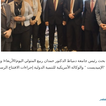
بر/أ ش أ/ بحث رئيس جامعة دمياط الدكتور حمدان ربيع المتولي اليوم/الأربعاء/
الإميديست " والوكالة الأمريكية للتنمية الدولية إجراءات الافتتاح ا
صر