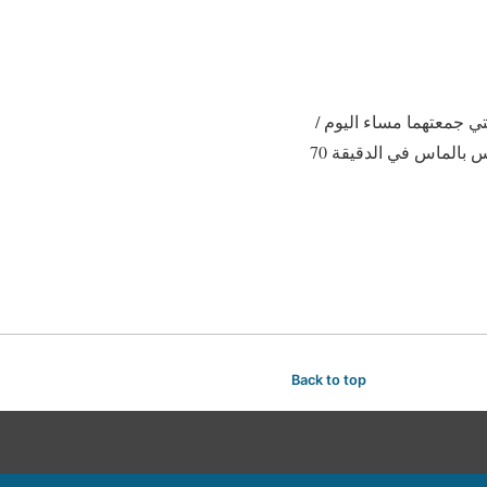
التي جمعتهما مساء اليوم /
السبت/ علي ملعب أل سادار في إطار الجولة الثالثة عشر من الدوري الاسباني لكرة القدم. تقدم لاس بالماس في الدقيقة 70
Back to top