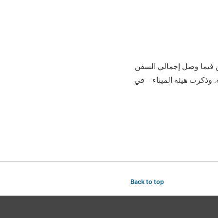
/أ ش أ/استقبل ميناء دمياط خلال الـ24 ساعة الماضية 11 سفينة وغادرته 7 سفن فيما وصل إجمالي السفن
فينة حاويات وبضائع عامة بينما بلغت الشاحنات دخولًا وخروجًا 5373 شاحنة. وذكرت هيئة الميناء – في
Back to top