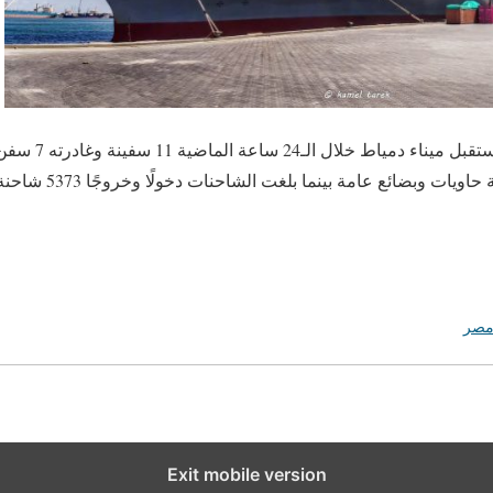
دمياط في 22 فبراير
التي تم تداول عليها 39 س
صر
Exit mobile version