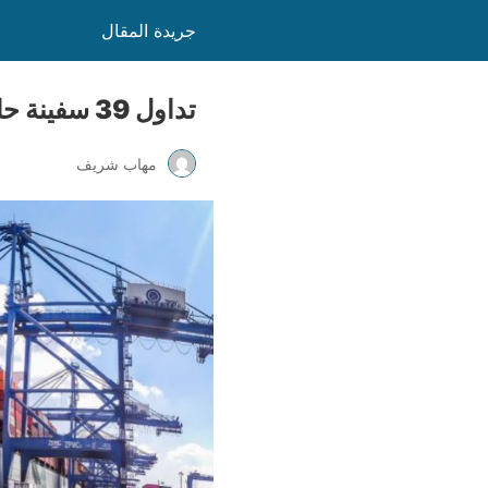
جريدة المقال
تداول 39 سفينة حاويات وبضائع عامة بميناء دمياط
مهاب شريف