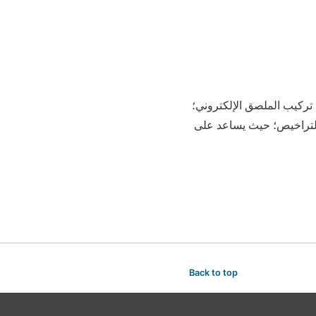
رة العامة للمرور في وزارة الداخلية، 1903 مخالفات عدم تركيب الملصق الإلكتروني؛
التراخيص؛ حيث يساعد على
Back to top