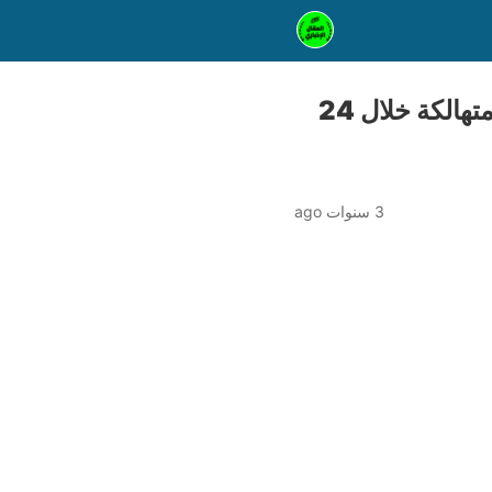
تحرير 1903 مخالفات “ملصق إلكتروني” ورفع 37 سيارة ودراجة متهالكة خلال 24
3 سنوات ago