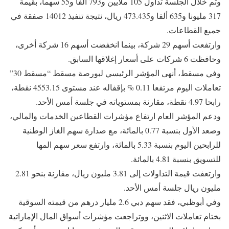
وتم خلال الجلسة تداول 105 ملايين و793 ألفا و55 سهما، بقيمة
317 مليونا و635 ألفا و473.435 ريال، نتيجة تنفيذ 14012 صفقة في
جميع القطاعات.
وارتفعت أسهم 29 شركة، بينما انخفضت أسهم 16 شركة أخرى،
وحافظت 6 شركات على أسعار إغلاقها السابق.
وفي مسقط، أنهى المؤشر الرئيسي لبورصة مسقط “مسقط 30”
تعاملات اليوم مرتفعا 0.11 % بإقفاله عند مستوى 4553.15 نقطة،
رابحا 4.97 نقطة، مقارنة بمستوياته في جلسة أمس الأحد.
ودعم المؤشر العام ارتفاع مؤشرات القطاعين الخدمات والمالي،
وصعد الأول بنسبة 0.77 بالمائة، مع صدارة سهم الغاز الوطنية
للرابحين اليوم بنسبة 5.33 بالمائة، وارتفع سعر سهم المها
للتسويق بنسبة 4.81 بالمائة.
وارتعفت قيمة التداولات إلى 3.81 مليون ريال، مقارنة بنحو 2.81
مليون ريال جلسة أمس الأحد.
وفي أبوظبي، فقد سهم دبي 2.6 مليار درهم من قيمته السوقية
بختام تعاملات الاثنين، ووتراجعت مؤشرات أسواق المال الإماراتية