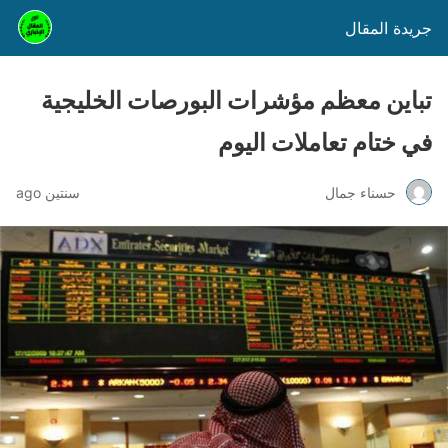
جريدة المقال
تباين معظم مؤشرات البورصات الخليجية
في ختام تعاملات اليوم
حسناء جمال
سنتين ago