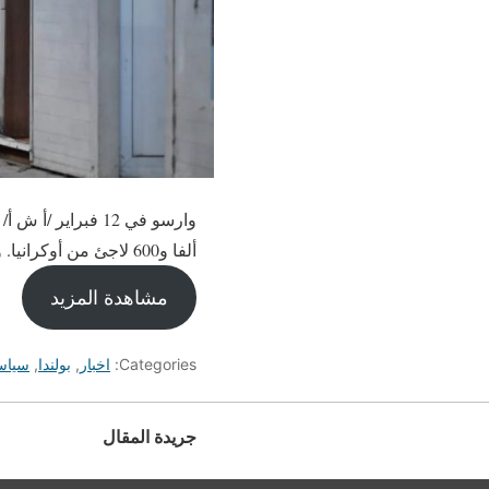
ألفا و600 لاجئ من أوكرانيا. وذكر "راديو بولندا" في نشرته الناطقة بالإنجليزية أن نحو 62 ألفا و700 لاجئ أوكراني غادروا
مشاهدة المزيد
Categories:
اخبار
,
بولندا
,
سياس
جريدة المقال