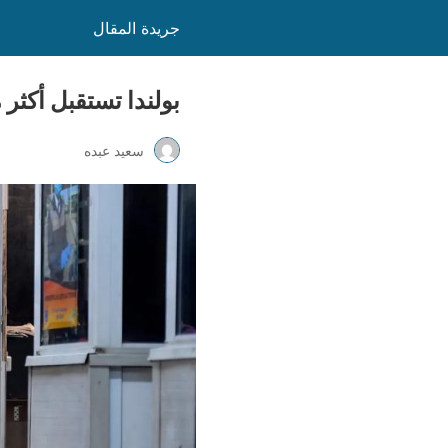
جريدة المقال
بولندا تستقبل أكثر من 61 ألف لاجئ من أوكرانيا خلال الأيام الث
سعيد عبده