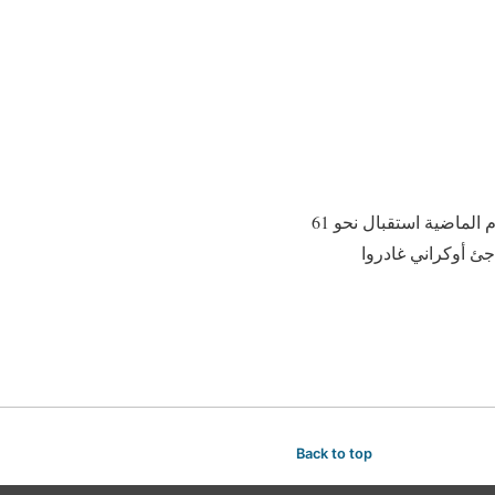
وارسو في 12 فبراير /أ ش أ/ أعلنت قوات حرس الحدود البولندية اليوم /الاثنين/ أنه تم خلال الثلاثة أيام الماضية استقبال نحو 61
Back to top