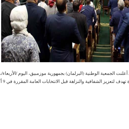
بر /أ ش أ/ أعلنت الجمعية الوطنية (البرلمان) بجمهورية موزمبيق، اليوم /الأربع
قانونين 