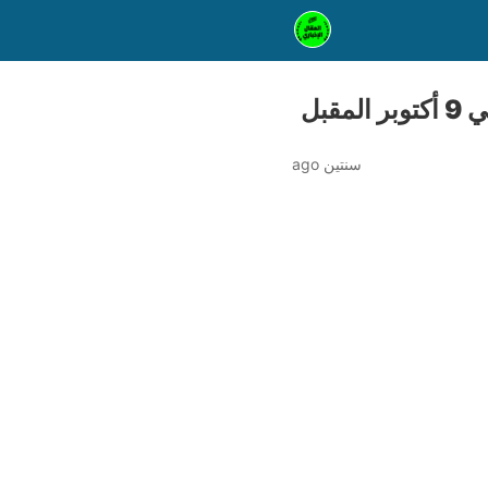
بل
سنتين ago