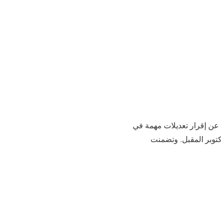
اء/، عن إقرار تعديلات مهمة في
للانتخابات، في خطوة تهدف لتعزيز الشفافية والنزاهة قبل الانتخابات العامة المقررة في 9 أكتوبر المقبل. وتضمنت