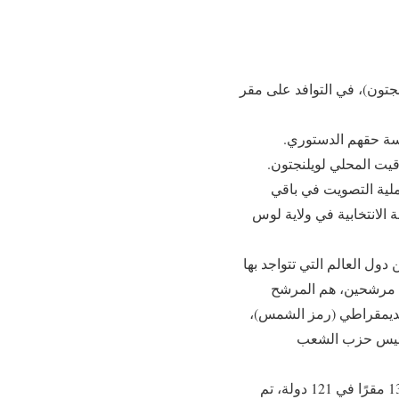
جتون)، في التوافد على مقر
رسة حقهم الدستوري.
قيت المحلي لويلنجتون.
 عملية التصويت في باقي
الانتخابية في ولاية لوس
ول العالم التي تتواجد بها
عة مرشحين، هم المرشح
لديمقراطي (رمز الشمس)،
 رئيس حزب الشعب
وسوف يتواصل تصويت المصريين بالخارج حتى بعد غد /الأحد/، في بعثاتنا الدبلوماسية والقنصلية بـ 137 مقرًا في 121 دولة، تم