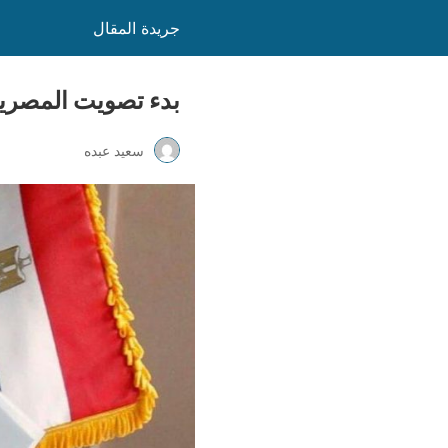
جريدة المقال
بدء تصويت المصريين ب
سعيد عبده