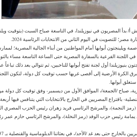
 أ/ بدأ المصريون في نيوزيلندا، في التاسعة صباح السبت (بتوقيت ويلن
رة مصر؛ للتصويت في اليوم الثاني من الانتخابات الرئاسية 2024.
 ويلينجتون أبوابها أمام المواطنين من أبناء الجالية المصرية؛ لمما
 في اللجنة الفرعية بالسفارة المصرية حتى الساعة التاسعة مساء بالتو
ون بنيوزيلندا أول لجنة تفتح أبوابها للناخبين، ثم تتوالي بعد ذلك تباعاً
شرق الكرة الأرضية إلى أقصى غربها حسب توقيت كل دولة، لتكون اللجنة 
تغلق أبوابها.
، صباح /الجمعة/، الموافق الأول من ديسمبر- وفق توقيت كل دولة من د
صلية- باقتراع المصريين في الخارج بالانتخابات التي يتنافس فيها أرب
 (رمز النجمة)، والمرشح الرئاسي فريد زهران رئيس الحزب المصري ا
 يمامة رئيس حزب الوفد (رمز النخلة)، والمرشح الرئاسي حازم عمر