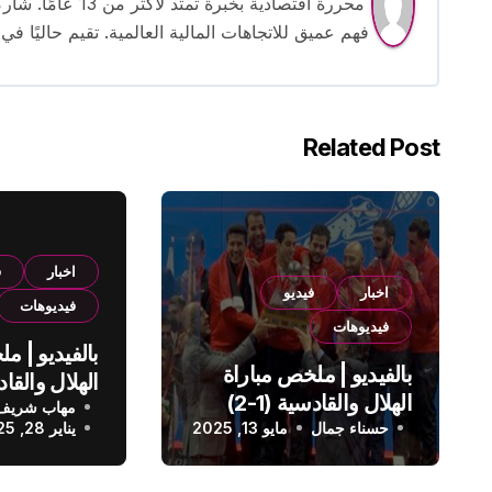
محررة اقتصادية بخ
فهم عميق للاتجاهات المالية العالمية. تقيم حاليًا في
Related Post
اخبار
ف
اخبار
فيديو
فيديوهات
فيديوهات
بالفيديو | م
بالفيديو | ملخص مباراة
الهلال والقادسية (1-2)
مهاب شريف
الدوري الس
حسناء جمال
الدوري السعودي
مايو 13, 2025
يناير 28, 2025