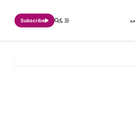
حة
Subscribe