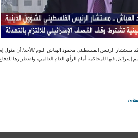
يناير/أ ش أ/ أكد مستشار الرئيس الفلسطيني محمود الهباش اليوم /الأحد/ أن مثول
ديم إسرائيل فيها للمحاكمة أمام الرأي العام العالمي، واضطرارها للدفا
طين