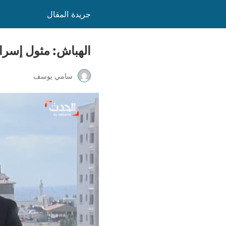
جريدة المقال
الهباش: مثول إسرائي
سامي يوسف