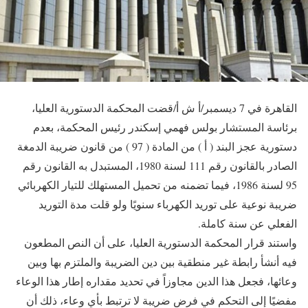
القاهرة في 7 ديسمبر/أ ش أ/قضت المحكمة الدستورية العليا،
برئاسة المستشار بولس فهمي إسكندر رئيس المحكمة، بعدم
دستورية عجز البند ( أ ) من المادة ( 97 ) من قانون ضريبة الدمغة
الصادر بالقانون رقم 111 لسنة 1980، المستبدل به القانون رقم
95 لسنة 1986، فيما تضمنه من تحميل المستهلك للتيار الكهربائي
ضريبة نوعية على توريد الكهرباء سنويًا ولو قلت مدة التوريد
الفعلي عن سنة كاملة.
واستند قرار المحكمة الدستورية العليا، على أن النص المطعون
فيه أنشأ رابطة غير منطقية بين دين الضريبة والملتزم بها وبين
وعائها، فجعل هذا الدين مجاوزاً في تحديد مقداره إطار هذا الوعاء
مفضيًا إلى التحكم في فرض ضريبة لا ترتبط بأي وعاء، ذلك أن