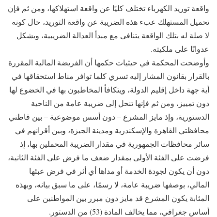
واقعة توريد الكهرباء تختلف كليًا عن واقعة استهلاكها، ومن ثم فإن
تحميل المستهلك عبء هذه الضريبة عن واقعة التوريد، حال كونه
لا صلة له بتلك الواقعة يتنافى مع مبدأ العدالة الضريبية، ويشكل
عدوانًا على ملكيته.
وأوضحت المحكمة في حيثيات حكمها أن الفريضة المالية المقررة
بالقرار بقانون المشار إليه تسري كلما توافر مناط استحقاقها في
أية جهة داخل إقليم الدولة، ويتكافأ المخاطبون بها في الخضوع لها
دون تمييز، ومن ثم فإنها تنحل إلى ضريبة عامة من الناحية
الدستورية، وإذ مايز المشرع – دون أسس موضوعية – بين قاطني
محافظتي القاهرة والإسكندرية ومدينة الجيزة، وبين أقرانهم في
سائر محافظات الجمهورية في مقدار الضريبة المحملين بها، إذ
فرضت على الفئة الأولى بمقدار ضعف ما فرض على الفئة الثانية،
دون أن يكون لجودة الخدمة أو مداها أي أثر في فرض عبئها
المالي، بوصفها ضريبة عامة، لا رسمًا، على ما سبق بيانه، وبهذه
المثابة يكون المشرع قد مايز دون مبرر بين المواطنين على
أساس جغرافي، مما يخالف المادة (53) من الدستور.