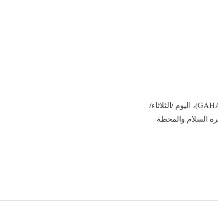
القاهرة في 30 مايو /أ ش أ/ أعلن الدكتور أحمد طه رئيس الهيئة العامة للاعتماد والرقابة الصحية (GAHAR)، اليوم /الثلاثاء/
ة السلام والمحطة