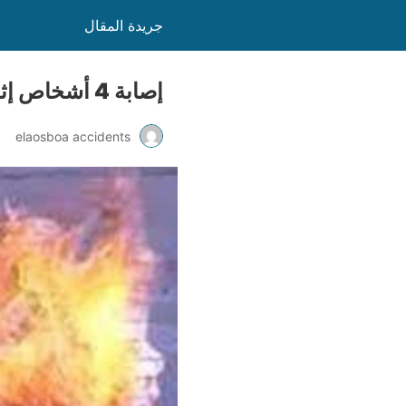
جريدة المقال
إصابة 4 أشخاص إثر انفجار أسطوانة غاز بالمعادي
elaosboa accidents