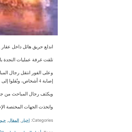
اندلع حريق هائل داخل عقار إثر انفجار أسط
تلقت غرفة عمليات النجدة بال
وعلى الفور انتقل رجال المب
إصابة 4 أشخاص، ونُقلوا إلى المستشفى لتلقي العلاج اللازم.
ويكثف رجال المباحث من جهو
واتخذت الجهات المختصة الإجر
Categories:
اخبار
,
المقال
,
حـو