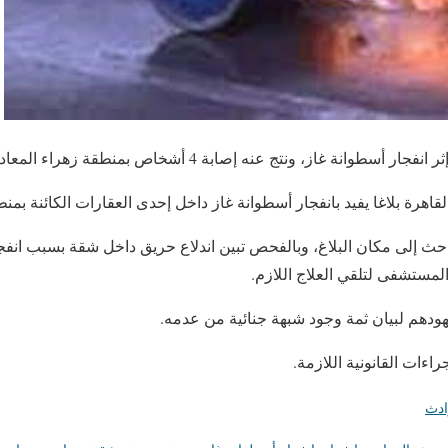
وانة غاز، ونتج عنه إصابة 4 أشخاص بمنطقة زهراء المعادي.
قاهرة بلاغا يفيد بانفجار أسطوانة غاز داخل إحدى العقارات الكائنة بمن
احث إلى مكان البلاغ، وبالفحص تبين اندلاع حريق داخل شقة بسبب انفجا
دهم لبيان ثمة وجود شبهة جنائية من عدمه.
اءات القانونية اللازمة.
ادث