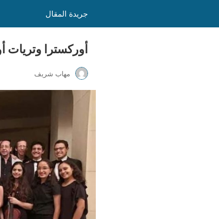
جريدة المقال
أوركسترا وتريات أو
مهاب شريف