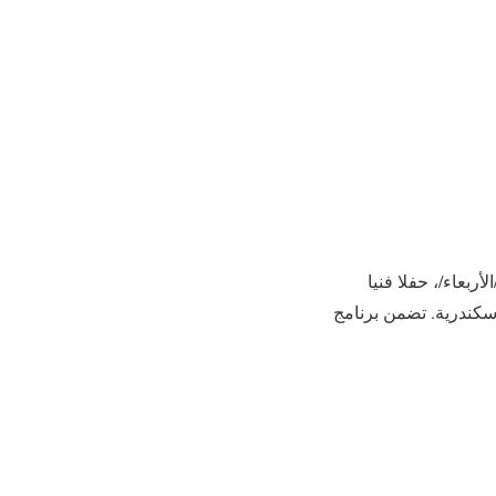
/الأربعاء/، حفلا فنيا
إسكندرية. تضمن برنامج